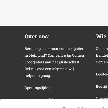
Over ons:
Wie 
Bent u op zoek naar een loodgieter
Oomen 
in Helmond? Dan bent u bij Oomen
handel
Loodgieters aan het juiste adres!
Oomen 
Bel nu voor een afspraak, wij
Loodgi
helpen u graag.
Bedrij
Openingstijden:
Vriezen
Maandag – Vrijdag: 08:00 – 20:00
4651 Z
Zaterdag – Zondag: 12:00 – 16:00