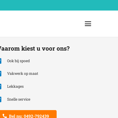
aarom kiest u voor ons?
Ook bij spoed
Vakwerk op maat
Lekkages
Snelle service
Bel nu: 0492-792439