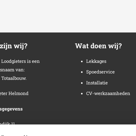
zijn wij?
Wat doen wij?
Loodgieters is een
Lekkages
snaam van:
Spoedservice
Totaalbouw.
Installatie
eter Helmond
CV-werkzaamheden
fsgegevens
dijk 11
S Steenbergen