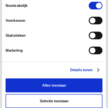
Toestemmingsselectie
Noodzakelijk
Voorkeuren
Acute stank
Statistieken
Marketing
Details tonen
Alles toestaan
Selectie toestaan
Kleine cv ketels met grote voordelen