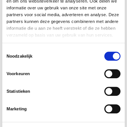
en om ons websiteverkeer te analyseren. Ook delen we
informatie over uw gebruik van onze site met onze
partners voor social media, adverteren en analyse. Deze
partners kunnen deze gegevens combineren met andere
informatie die u aan ze heeft verstrekt of die ze hebben
verzameld op basis van uw gebruik van hun services.
Toestemmingsselectie
Meer informatie over de circulatiepomp in huis
Noodzakelijk
Voorkeuren
Statistieken
Marketing