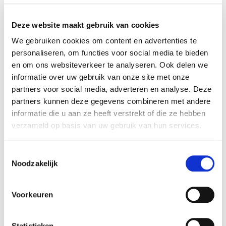
Snelle service
Deze website maakt gebruik van cookies
Bel nu: 0492-792439
We gebruiken cookies om content en advertenties te
personaliseren, om functies voor social media te bieden
Lees ook eens:
en om ons websiteverkeer te analyseren. Ook delen we
informatie over uw gebruik van onze site met onze
partners voor social media, adverteren en analyse. Deze
partners kunnen deze gegevens combineren met andere
informatie die u aan ze heeft verstrekt of die ze hebben
verzameld op basis van uw gebruik van hun services.
Toestemmingsselectie
Noodzakelijk
Voorkeuren
Statistieken