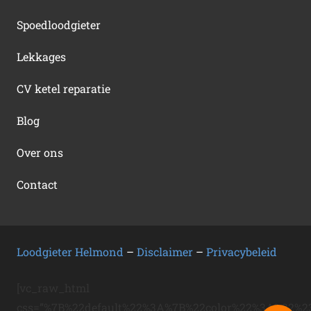
Spoedloodgieter
Lekkages
CV ketel reparatie
Blog
Over ons
Contact
Loodgieter Helmond
–
Disclaimer
–
Privacybeleid
[vc_raw_html
css=”%7B%22default%22%3A%7B%22color%22%3A%22