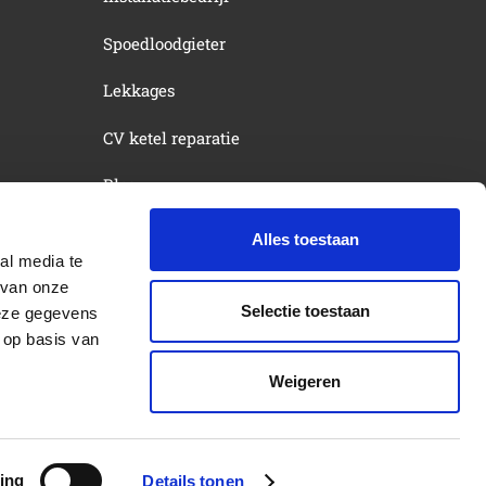
Spoedloodgieter
Lekkages
CV ketel reparatie
Blog
Over ons
Alles toestaan
al media te
Contact
 van onze
Selectie toestaan
deze gegevens
 op basis van
Weigeren
c_raw_html
s=”%7B%22default%22%3A%7B%22color%22%3A%22%23fff
vc_raw_html]
ing
Details tonen