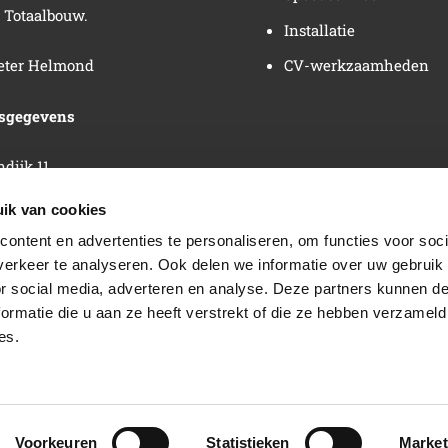
Totaalbouw.
Installatie
eter Helmond
CV-werkzaamheden
fsgegevens
dijk 11
S Steenbergen
ik van cookies
ontent en advertenties te personaliseren, om functies voor soci
92-792439
erkeer te analyseren. Ook delen we informatie over uw gebruik
or social media, adverteren en analyse. Deze partners kunnen 
8569990
ormatie die u aan ze heeft verstrekt of die ze hebben verzameld
es.
id
[v
cs
[/
Voorkeuren
Statistieken
Market