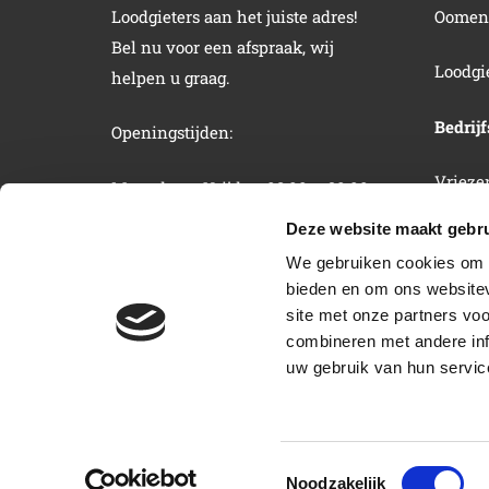
Loodgieters aan het juiste adres!
Oomen 
Bel nu voor een afspraak, wij
Loodgi
helpen u graag.
Bedrij
Openingstijden:
Vriezen
Maandag – Vrijdag: 08:00 – 20:00
4651 Z
Zaterdag – Zondag: 12:00 – 16:00
Deze website maakt gebru
We gebruiken cookies om c
Tel:
04
bieden en om ons websitev
site met onze partners vo
KVK:
7
combineren met andere inf
uw gebruik van hun servic
Loodgieter Helmond
–
Disclaimer
–
Privacybele
Toestemmingsselectie
Noodzakelijk