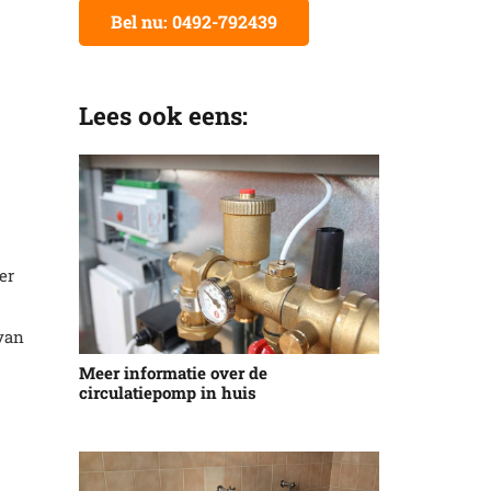
Bel nu: 0492-792439
Lees ook eens:
er
 van
Meer informatie over de
circulatiepomp in huis